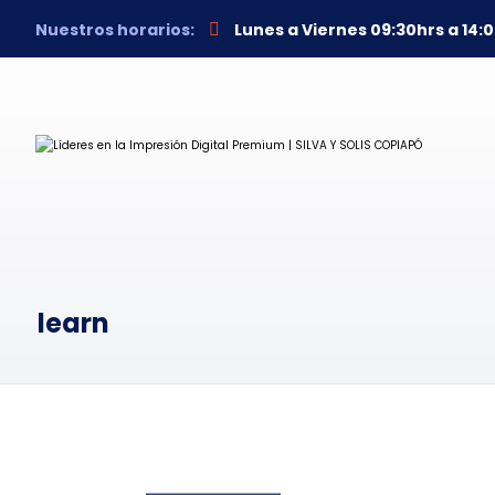
Nuestros horarios:
Lunes a Viernes 09:30hrs a 14:0
learn
Principles of
A Place of Silence
Coldness